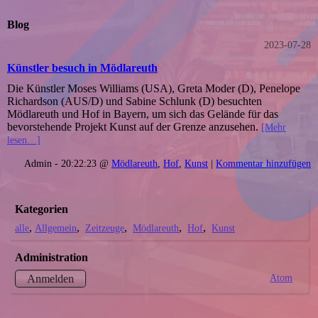
Blog
2023-07-28
Künstler besuch in Mödlareuth
Die Künstler Moses Williams (USA), Greta Moder (D), Penelope
Richardson (AUS/D) und Sabine Schlunk (D) besuchten
Mödlareuth und Hof in Bayern, um sich das Gelände für das
bevorstehende Projekt Kunst auf der Grenze anzusehen.
[Mehr
lesen…]
Admin - 20:22:23 @
Mödlareuth
,
Hof
,
Kunst
|
Kommentar hinzufügen
Kategorien
alle
Allgemein
Zeitzeuge
Mödlareuth
Hof
Kunst
Administration
Atom
Anmelden