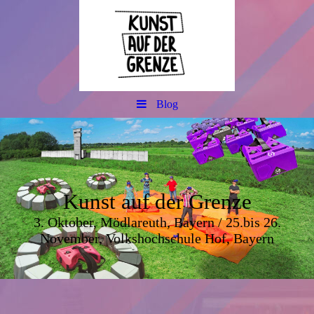
Blog
Kunst auf der Grenze
3. Oktober, Mödlareuth, Bayern / 25.bis 26.
November, Volkshochschule Hof, Bayern