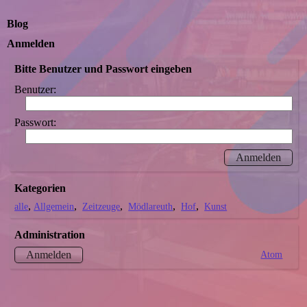
Blog
Anmelden
Bitte Benutzer und Passwort eingeben
Benutzer:
Passwort:
Kategorien
alle
Allgemein
Zeitzeuge
Mödlareuth
Hof
Kunst
Administration
Atom
Anmelden