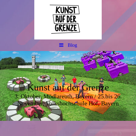
Blog
Kunst auf der Grenze
3. Oktober, Mödlareuth, Bayern / 25.bis 26.
November, Volkshochschule Hof, Bayern